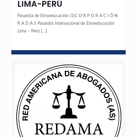
LIMA-PERÚ
Pasantía de Etnoeducación (1)C O R P O R A C I Ó N
R A D A S Pasantía Internacional de Etnoeducación
Lima – Perú
[…]