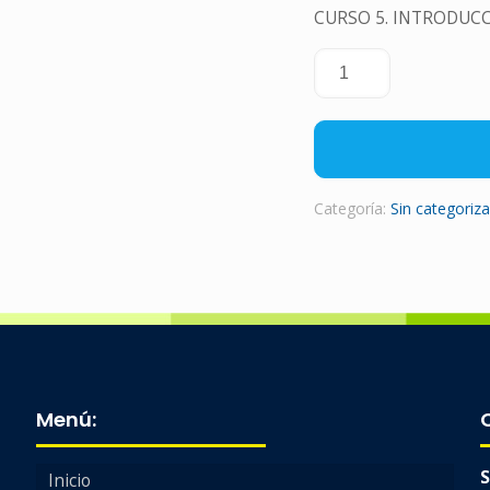
CURSO 5. INTRODUCC
Curso
de
extensión
académica
especializada
cantidad
Categoría:
Sin categoriza
Menú:
S
Inicio